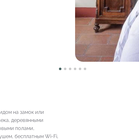
идом на замок или
века, деревянными
овыми полами,
шем, бесплатным Wi-Fi,