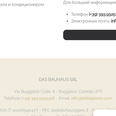
Для большей информации
ром и кондиционером.
Телефон
(+39) 393.932
Электронная почта:
in
DAS BAUHAUS SRL
Via Buggiano Colle, 8 - Buggiano Castello (PT)
Telefono
(+39) 393.9325326
- Email:
info@beblapiana.com
.IVA IT 01106540477 - PEC dasbauhaus@pec.it -
Privacy Poli