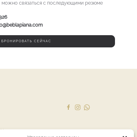
 можно связаться с последующими резюме
5326
fo@beblapiana.com
БРОНИРОВАТЬ СЕЙЧАС
cy