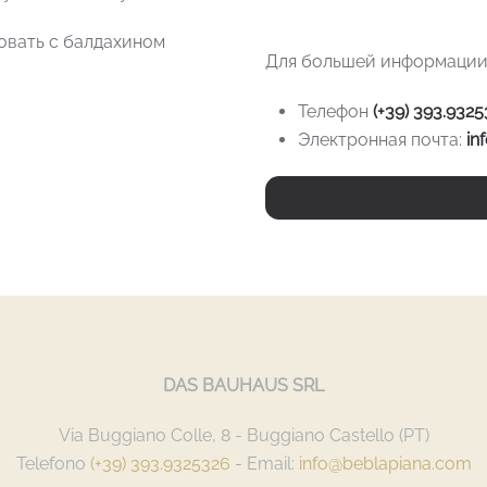
овать с балдахином
Для большей информации
Телефон
(+39) 393.932
Электронная почта:
in
DAS BAUHAUS SRL
Via Buggiano Colle, 8 - Buggiano Castello (PT)
Telefono
(+39) 393.9325326
- Email:
info@beblapiana.com