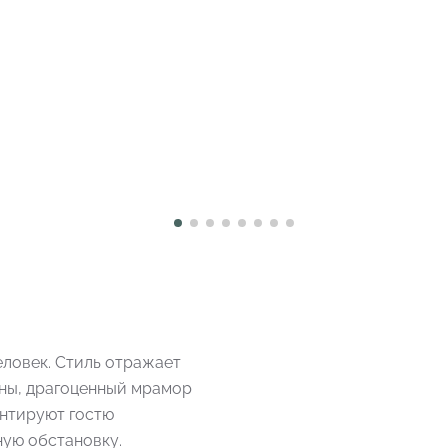
еловек. Стиль отражает
ены, драгоценный мрамор
антируют гостю
ую обстановку.